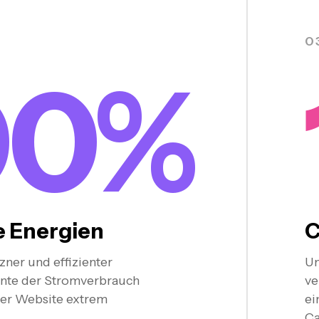
0
00%
e Energien
C
ner und effizienter
Um
nte der Stromverbrauch
ve
der Website extrem
ei
Ca