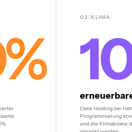
02
/
KLIMA
0%
1
erneuerbar
ierter
Dank Hosting bei Hetz
bseite
Programmierung kon
50%
und die Klimabilanz 
gesenkt werden.